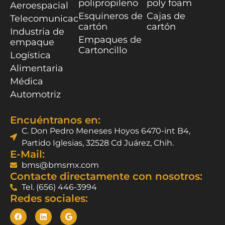
polipropileno
poly foam
Aeroespacial
Esquineros de
Cajas de
Telecomunicaciones
cartón
cartón
Industria de
Empaques de
empaque
Cartoncillo
Logística
Alimentaria
Médica
Automotriz
Encuéntranos en:
C. Don Pedro Meneses Hoyos 6470-int B4,
Partido Iglesias, 32528 Cd Juárez, Chih.
E-Mail:
bms@bmsmx.com
Contacte directamente con nosotros:
Tel. (656) 446-3994
Redes sociales: