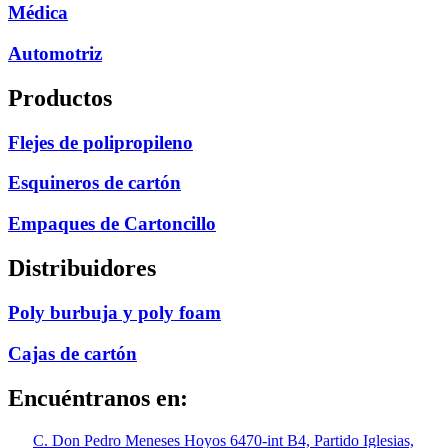
Médica
Automotriz
Productos
Flejes de polipropileno
Esquineros de cartón
Empaques de Cartoncillo
Distribuidores
Poly burbuja y poly foam
Cajas de cartón
Encuéntranos en:
C. Don Pedro Meneses Hoyos 6470-int B4, Partido Iglesias,