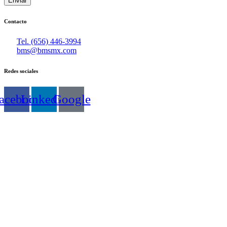
Enviar
Contacto
Tel. (656) 446-3994
bms@bmsmx.com
Redes sociales
acebook
Linkedin
Google