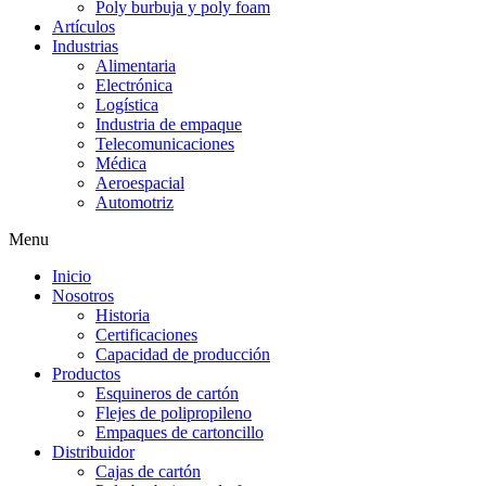
Poly burbuja y poly foam
Artículos
Industrias
Alimentaria
Electrónica
Logística
Industria de empaque
Telecomunicaciones
Médica
Aeroespacial
Automotriz
Menu
Inicio
Nosotros
Historia
Certificaciones
Capacidad de producción
Productos
Esquineros de cartón
Flejes de polipropileno
Empaques de cartoncillo
Distribuidor
Cajas de cartón