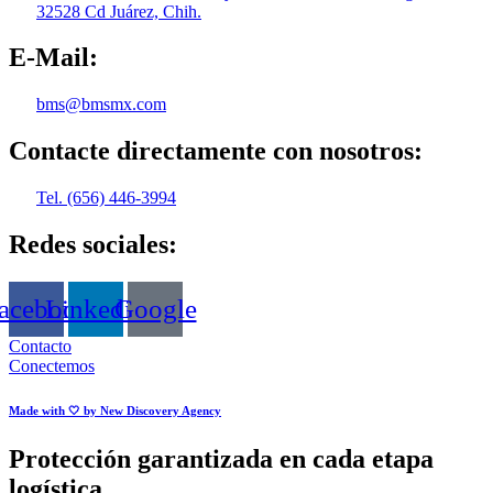
32528 Cd Juárez, Chih.
E-Mail:
bms@bmsmx.com
Contacte directamente con nosotros:
Tel. (656) 446-3994
Redes sociales:
acebook
Linkedin
Google
Contacto
Conectemos
Made with 🤍 by New Discovery Agency
Protección garantizada en cada etapa
logística