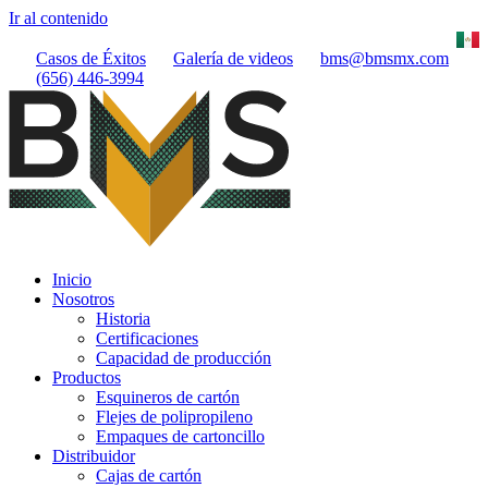
Ir al contenido
Casos de Éxitos
Galería de videos
bms@bmsmx.com
(656) 446-3994
Inicio
Nosotros
Historia
Certificaciones
Capacidad de producción
Productos
Esquineros de cartón
Flejes de polipropileno
Empaques de cartoncillo
Distribuidor
Cajas de cartón