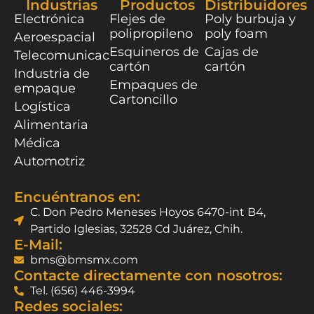
Industrias
Productos
Distribuidores
Electrónica
Flejes de
Poly burbuja y
polipropileno
poly foam
Aeroespacial
Esquineros de
Cajas de
Telecomunicaciones
cartón
cartón
Industria de
Empaques de
empaque
Cartoncillo
Logística
Alimentaria
Médica
Automotriz
Encuéntranos en:
C. Don Pedro Meneses Hoyos 6470-int B4,
Partido Iglesias, 32528 Cd Juárez, Chih.
E-Mail:
bms@bmsmx.com
Contacte directamente con nosotros:
Tel. (656) 446-3994
Redes sociales: