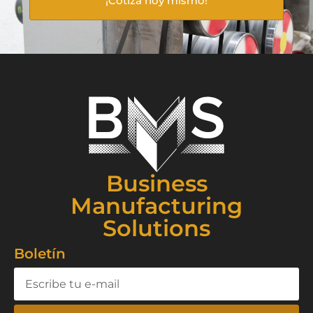
¡Cotiza hoy mismo!
Business
Manufacturing
Solutions
Boletín