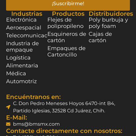
¡Suscribirme!
Industrias
Productos
Distribuidores
Electrónica
Flejes de
Poly burbuja y
polipropileno
poly foam
Aeroespacial
Esquineros de
Cajas de
Telecomunicaciones
cartón
cartón
Industria de
Empaques de
empaque
Cartoncillo
Logística
Alimentaria
Médica
Automotriz
Encuéntranos en:
C. Don Pedro Meneses Hoyos 6470-int B4,
Partido Iglesias, 32528 Cd Juárez, Chih.
E-Mail:
bms@bmsmx.com
Contacte directamente con nosotros: