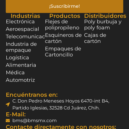
¡Suscribirme!
Industrias
Productos
Distribuidores
Electrónica
Flejes de
Poly burbuja y
polipropileno
poly foam
Aeroespacial
Esquineros de
Cajas de
Telecomunicaciones
cartón
cartón
Industria de
Empaques de
empaque
Cartoncillo
Logística
Alimentaria
Médica
Automotriz
Encuéntranos en:
C. Don Pedro Meneses Hoyos 6470-int B4,
Partido Iglesias, 32528 Cd Juárez, Chih.
E-Mail:
bms@bmsmx.com
Contacte directamente con nosotros: