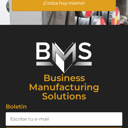
¡Cotiza hoy mismo!
Business
Manufacturing
Solutions
Boletín