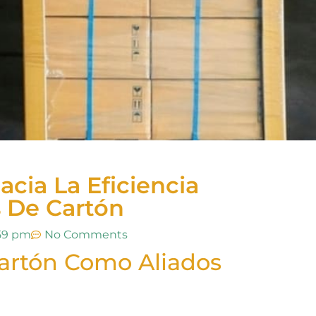
cia La Eficiencia
s De Cartón
59 pm
No Comments
artón Como Aliados