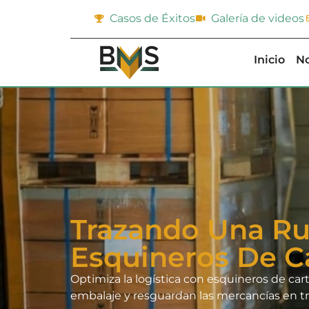
Casos de Éxitos
Galería de videos
Inicio
No
Trazando Una Rut
Esquineros De C
Optimiza la logística con esquineros de ca
embalaje y resguardan las mercancías en tr