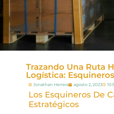
Trazando Una Ruta Ha
Logística: Esquinero
Jonathan Herrera
agosto 2, 2023
10:
Los Esquineros De C
Estratégicos