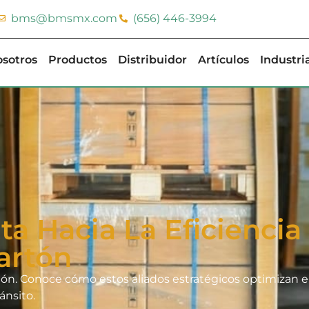
bms@bmsmx.com
(656) 446-3994
sotros
Productos
Distribuidor
Artículos
Industri
a Hacia La Eficiencia 
artón
rtón. Conoce cómo estos aliados estratégicos optimizan e
ánsito.