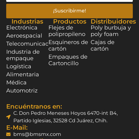
¡Suscribirme!
Industrias
Productos
Distribuidores
Electrónica
Flejes de
Poly burbuja y
polipropileno
poly foam
Aeroespacial
Esquineros de
Cajas de
Telecomunicaciones
cartón
cartón
Industria de
Empaques de
empaque
Cartoncillo
Logística
Alimentaria
Médica
Automotriz
Encuéntranos en:
C. Don Pedro Meneses Hoyos 6470-int B4,
Partido Iglesias, 32528 Cd Juárez, Chih.
E-Mail:
bms@bmsmx.com