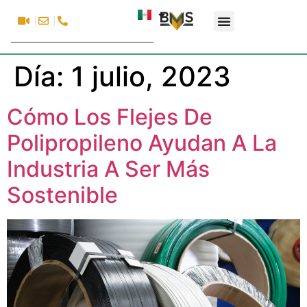
Día:
1 julio, 2023
Cómo Los Flejes De
Polipropileno Ayudan A La
Industria A Ser Más
Sostenible