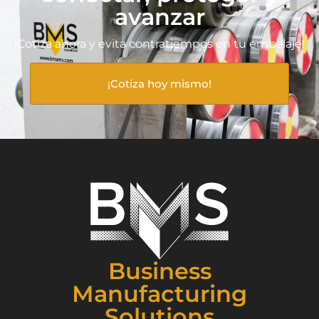
avanzar
¡Cotiza ahora y evita contratiempos en tu embalaje!
¡Cotiza hoy mismo!
Business
Manufacturing
Solutions