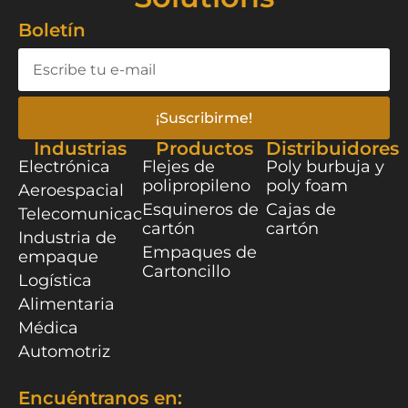
Boletín
¡Suscribirme!
Industrias
Productos
Distribuidores
Electrónica
Flejes de
Poly burbuja y
polipropileno
poly foam
Aeroespacial
Esquineros de
Cajas de
Telecomunicaciones
cartón
cartón
Industria de
Empaques de
empaque
Cartoncillo
Logística
Alimentaria
Médica
Automotriz
Encuéntranos en: