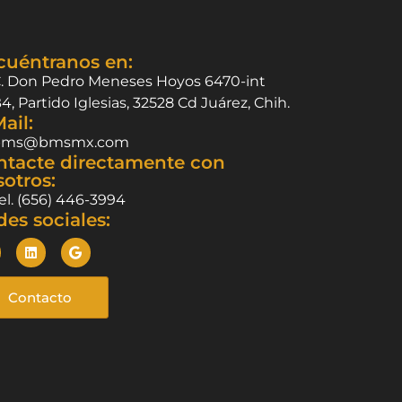
cuéntranos en:
. Don Pedro Meneses Hoyos 6470-int
4, Partido Iglesias, 32528 Cd Juárez, Chih.
ail:
bms@bmsmx.com
ntacte directamente con
otros:
el. (656) 446-3994
es sociales:
Contacto