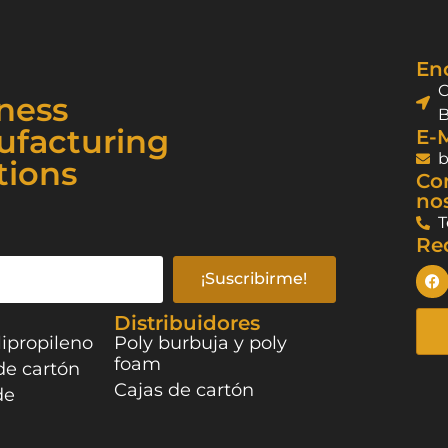
En
C
ness
B
facturing
E-M
tions
Co
nos
T
Red
¡Suscribirme!
Distribuidores
lipropileno
Poly burbuja y poly
foam
de cartón
Cajas de cartón
de