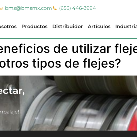
bms@bmsmx.com
(656) 446-3994
sotros
Productos
Distribuidor
Artículos
Industri
neficios de utilizar fle
tros tipos de flejes?
ctar,
mbalaje!