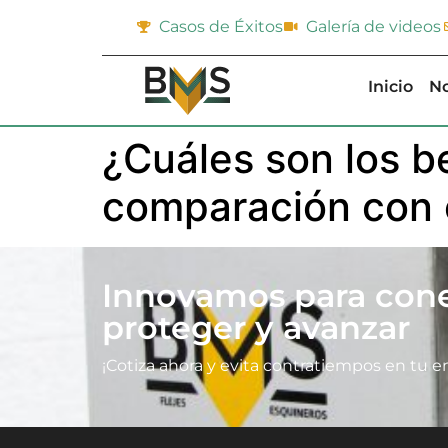
Casos de Éxitos
Galería de videos
Inicio
No
¿Cuáles son los be
comparación con o
Innovamos para cone
proteger y avanzar
¡Cotiza ahora y evita contratiempos en tu e