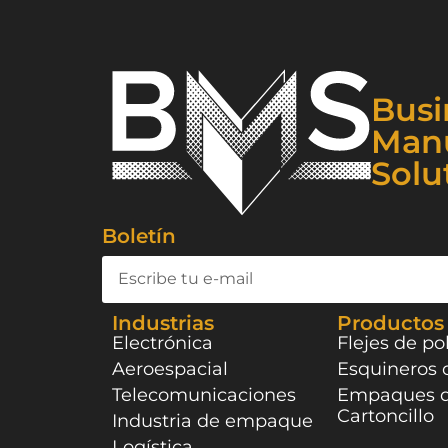
Busi
Manu
Solu
Boletín
Industrias
Productos
Electrónica
Flejes de po
Aeroespacial
Esquineros 
Telecomunicaciones
Empaques 
Cartoncillo
Industria de empaque
Logística