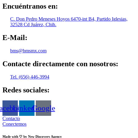
Encuéntranos en:
C. Don Pedro Meneses Hoyos 6470-int B4, Partido Iglesias,
32528 Cd Juárez, Chih.
E-Mail:
bms@bmsmx.com
Contacte directamente con nosotros:
Tel. (656) 446-3994
Redes sociales:
acebook
Linkedin
Google
Contacto
Conectemos
Made with 🤍 by New Discovery Agency