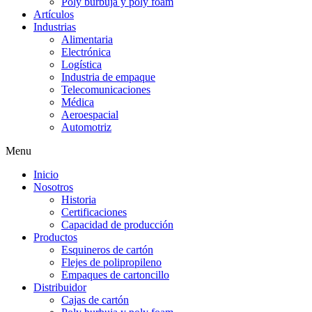
Poly burbuja y poly foam
Artículos
Industrias
Alimentaria
Electrónica
Logística
Industria de empaque
Telecomunicaciones
Médica
Aeroespacial
Automotriz
Menu
Inicio
Nosotros
Historia
Certificaciones
Capacidad de producción
Productos
Esquineros de cartón
Flejes de polipropileno
Empaques de cartoncillo
Distribuidor
Cajas de cartón