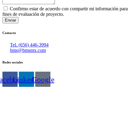
Confirmo estar de acuerdo con compartir mi información para
fines de evaluación de proyecto.
Enviar
Contacto
Tel. (656) 446-3994
bms@bmsmx.com
Redes sociales
acebook
Linkedin
Google